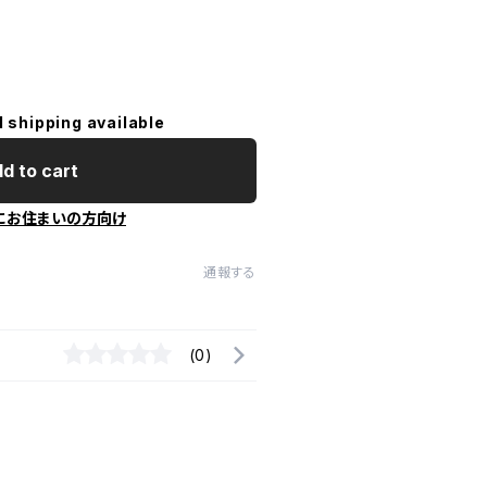
l shipping available
d to cart
にお住まいの方向け
通報する
(0)