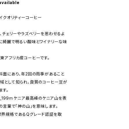
available
ハイクオリティーコーヒー
、チェリーやラズベリーを思わせるよ
に綺麗で明るい酸味とワイナリーな味
東アフリカ産コーヒーです。
斜面にあり、年2回の雨季があること
域として知られ、良質のコーヒー豆が
ます。
,199ｍケニア最高峰のケニア山を表
の言葉で「神の山」を意味します。
世界規格であるQグレード認証を取