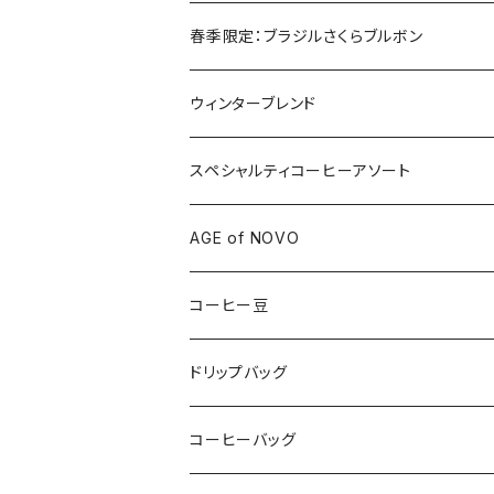
春季限定：ブラジルさくらブルボン
ウィンターブレンド
スペシャルティコーヒーアソート
AGE of NOVO
コーヒー豆
150g
ドリップバッグ
アフリカ
300g
アフリカ
コーヒーバッグ