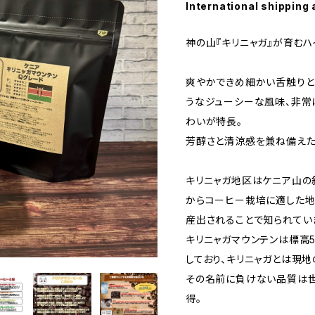
International shipping 
神の山『キリニャガ』が育む
爽やかできめ細かい舌触りと
うなジューシーな風味、非常
わいが特長。
芳醇さと清涼感を兼ね備えた
キリニャガ地区はケニア山の
からコーヒー栽培に適した地
産出されることで知られてい
キリニャガマウンテンは標高5
しており、キリニャガとは現地
その名前に負けない品質は
得。