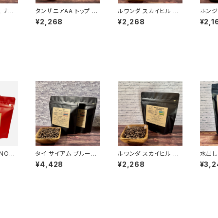
 ナチ
タンザニアAA トップ イ
ルワンダ スカイヒル コ
ホンジ
エンガ 150g
プロカWS 150g
ン ク
¥2,268
¥2,268
¥2,1
 NOV
タイ サイアム ブルーム
ルワンダ スカイヒル コ
水出し
ントス
ーン 300g
プロカWS 150g
（３０
¥4,428
¥2,268
¥3,2
ドオント
ートリ
00g
ド