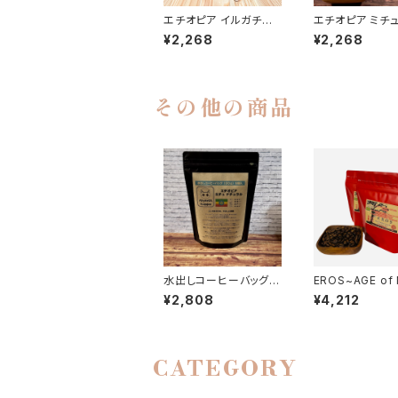
エチオピア イルガチェフ
エチオピア ミチュ
ェG1 ウォッシュド コチ
ュラル 150g
¥2,268
¥2,268
ャレ 150g
その他の商品
水出しコーヒーバッグ
EROS~AGE of
（３０ｇ）×６個入 エチ
O~ ブラジル サ
¥2,808
¥4,212
オピア ミチュ ナチュラ
セラード ドライ
ル
ゥリー エロス 3
CATEGORY