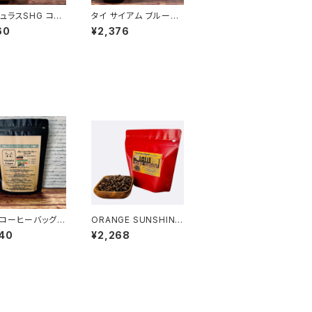
ュラスSHG コパ
タイ サイアム ブルーム
ラシック 150g
ーン 150g
60
¥2,376
コーヒーバッグ
ORANGE SUNSHINE
ｇ）×６個入 グレ
~AGE of NOVO~ ミャ
40
¥2,268
フトバレーブレン
ンマーG1 ウォッシュド
アナエロビック オレン
ジサンシャイン 150g