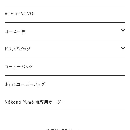
AGE of NOVO
コーヒー豆
150g
ドリップバッグ
アフリカ
300g
アフリカ
コーヒーバッグ
ラテンアメリカ
アフリカ
アソート
ラテンアメリカ
水出しコーヒーバッグ
アジア・パシフィック
ラテンアメリカ
アジア・パシフィック
Nékono Yumé 様専用オーダー
アジア・パシフィック