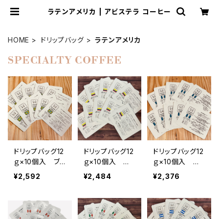
ラテンアメリカ | アビステラ コーヒー
HOME
ドリップバッグ
ラテンアメリカ
SPECIALTY COFFEE
ドリップバッグ12
ドリップバッグ12
ドリップバッグ12
ｇ×10個入 ブ
ｇ×10個入 コ
ｇ×10個入 グ
ラジル ブルボン
ロンビア ウイラ
ァテマラSHB カ
¥2,592
¥2,484
¥2,376
アマレロ アルコ
Ｑグレード スプ
フェピューマ Q
イリス農園
レモ
グレード