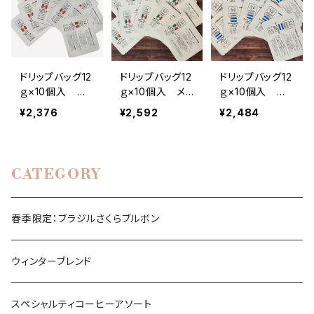
ドリップバッグ12
ドリップバッグ12
ドリップバッグ12
ｇ×10個入 ペ
ｇ×10個入 メ
ｇ×10個入 ホ
ルー サンチュア
キシコ コアティ
ンジュラスSHG
¥2,376
¥2,592
¥2,484
リオ Qグレード
ジュエル -Coati
コパン クラシッ
Jewel-
ク
CATEGORY
春季限定：ブラジルさくらブルボン
ウィンターブレンド
スペシャルティコーヒーアソート