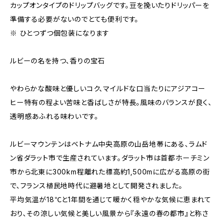
カップオンタイプのドリップバッグです。豆を挽いたりドリッパーを
準備する必要がないのでとても便利です。
※ ひとつずつ個包装になります
ルビーの名を持つ、香りの宝石
やわらかな酸味と優しいコク、マイルドな口当たりにアジアコー
ヒー特有の程よい苦味と香ばしさが特長。風味のバランスが良く、
透明感あふれる味わいです。
ルビーマウンテンはベトナム中央高原の山岳地帯にある、ラムド
ン省ダラット市で生産されています。ダラット市は首都ホーチミン
市から北東に300km程離れた標高約1,500mに広がる高原の街
で、フランス植民地時代に避暑地として開発されました。
平均気温が18℃と1年間を通じて暖かく穏やかな気候に恵まれて
おり、その涼しい気候と美しい風景から『永遠の春の都市』と称さ