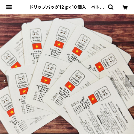
ドリップバッグ12ｇ×10個入 ベトナ
ム ルビーマウンテン G1アラビカ Ｑグ
レード | アビステラ コーヒー