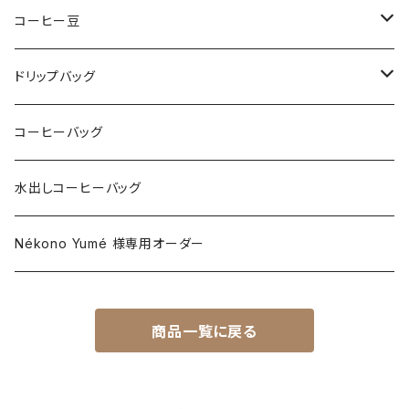
コーヒー豆
150g
ドリップバッグ
アフリカ
300g
アフリカ
コーヒーバッグ
ラテンアメリカ
アフリカ
アソート
ラテンアメリカ
水出しコーヒーバッグ
アジア・パシフィック
ラテンアメリカ
アジア・パシフィック
Nékono Yumé 様専用オーダー
アジア・パシフィック
商品一覧に戻る