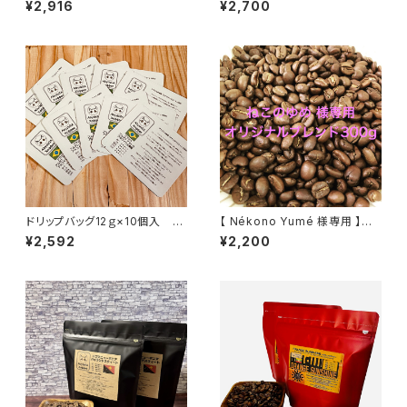
¥2,916
¥2,700
ンテン Qグレード
ウィート
ドリップバッグ12ｇ×10個入 ブ
【 Nékono Yumé 様専用 】オ
ラジル ブルボン アマレロ アル
リジナルブレンド300g
¥2,592
¥2,200
コイリス農園