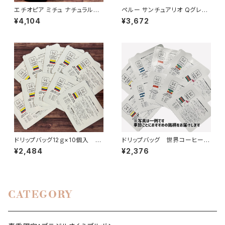
エチオピア ミチュ ナチュラル
ペルー サンチュアリオ Qグレー
300g
ド 300g
¥4,104
¥3,672
ドリップバッグ12ｇ×10個入 コ
ドリップバッグ 世界コーヒー三
ロンビア ウイラ Ｑグレード スプ
大生産地アソート 12ｇ5種×2
¥2,484
¥2,376
レモ
個（10個入）
CATEGORY