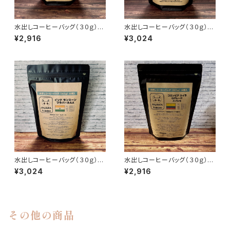
水出しコーヒーバッグ（３０ｇ）×
水出しコーヒーバッグ（３０ｇ）×
６個入 タンザニアAA トップ イ
６個入 ミャンマー G1 星山ス
¥2,916
¥3,024
エンガ
ペシャルティ
水出しコーヒーバッグ（３０ｇ）×
水出しコーヒーバッグ（３０ｇ）×
６個入 インド モンスーン マラ
６個入 コロンビア ウイラ Ｑグ
¥3,024
¥2,916
バールAA
レード スプレモ
その他の商品