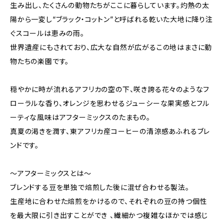
生み出し、たくさんの動物たちがここに暮らしています。灼熱の太
陽から一変し“ブラック・コットン”と呼ばれる乾いた大地に降り注
ぐスコールは恵みの雨。
世界遺産にもされており、広大な自然が広がるこの地はまさに動
物たちの楽園です。
穏やかに時が流れるアフリカの空の下、咲き誇る花々のようなフ
ローラルな香り、オレンジを思わせるジューシーな果実感とフル
ーティな風味はアフターミックスのたまもの。
真夏の渇きを潤す、東アフリカ産コーヒーの清涼感あふれるブレ
ンドです。
～アフターミックスとは～
ブレンドする豆を単独で焙煎した後に混ぜ合わせる製法。
生産地に合わせた焙煎をかけるので、それぞれの豆の持つ個性
を最大限に引き出すことができ 、繊細かつ複雑なほかでは感じ