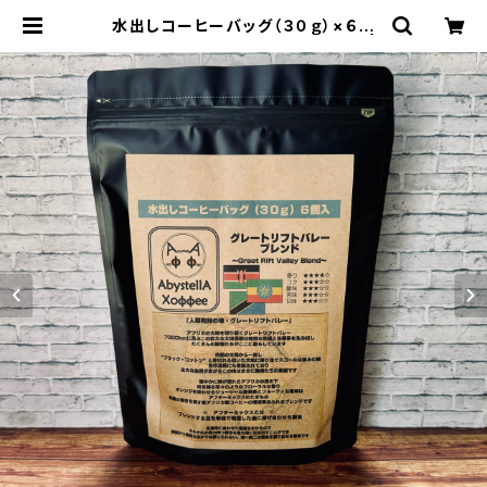
水出しコーヒーバッグ（３０ｇ）×６個
入 グレートリフトバレーブレンド |
アビステラ コーヒー