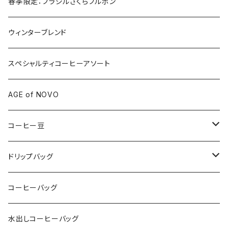
春季限定：ブラジルさくらブルボン
ウィンターブレンド
スペシャルティコーヒーアソート
AGE of NOVO
コーヒー豆
150g
ドリップバッグ
アフリカ
300g
アフリカ
コーヒーバッグ
ラテンアメリカ
アフリカ
アソート
ラテンアメリカ
水出しコーヒーバッグ