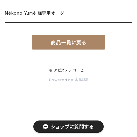
アジア・パシフィック
ラテンアメリカ
アジア・パシフィック
Nékono Yumé 様専用オーダー
アジア・パシフィック
商品一覧に戻る
© アビステラ コーヒー
Powered by
ショップに質問する